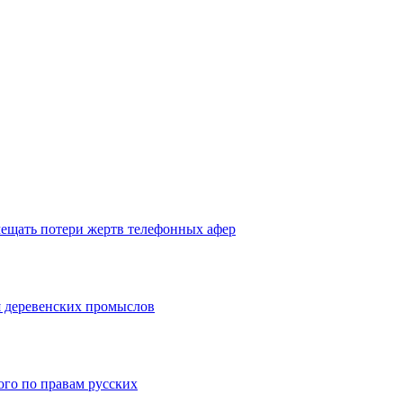
ещать потери жертв телефонных афер
я деревенских промыслов
го по правам русских