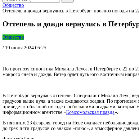
Общество
Оттепель и дожди вернулись в Петербург: прогноз погоды на 2
Оттепель и дожди вернулись в Петербур
Общество
/
19 июня 2024 05:25
По прогнозу синоптика Михаила Леуса, в Петербурге с 22 по 23
мокрого снега и дождя. Ветер будет дуть юго-восточным направ
В Петербург вернулась оттепель. Специалист Михаил Леус, вед
градусов выше нуля, а также ожидаются осадки. По прогнозам 
приведет к облачной погоде с небольшими осадками, которые м
информационном агентстве «
Комсомольская правда
».
В пятницу, 23 февраля, город на Неве ожидает небольшие дожд
до трех-пяти градусов со знаком «плюс», а атмосферное давле
Фото: spb.kp.ru