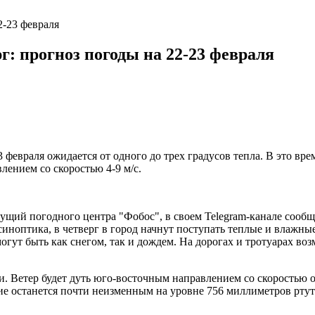
2-23 февраля
г: прогноз погоды на 22-23 февраля
 февраля ожидается от одного до трех градусов тепла. В это вр
лением со скоростью 4-9 м/с.
ущий погодного центра "Фобос", в своем Telegram-канале сообщи
синоптика, в четверг в город начнут поступать теплые и влажн
огут быть как снегом, так и дождем. На дорогах и тротуарах в
и. Ветер будет дуть юго-восточным направлением со скоростью о
ние останется почти неизменным на уровне 756 миллиметров ртут