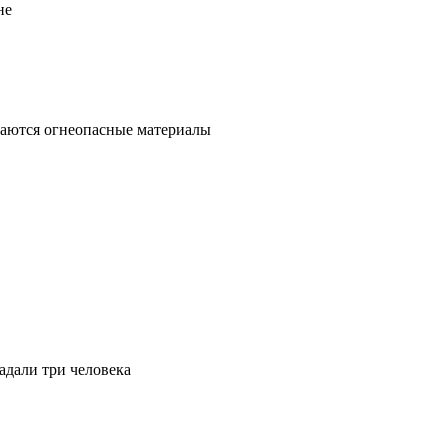
не
ваются огнеопасные материалы
адали три человека