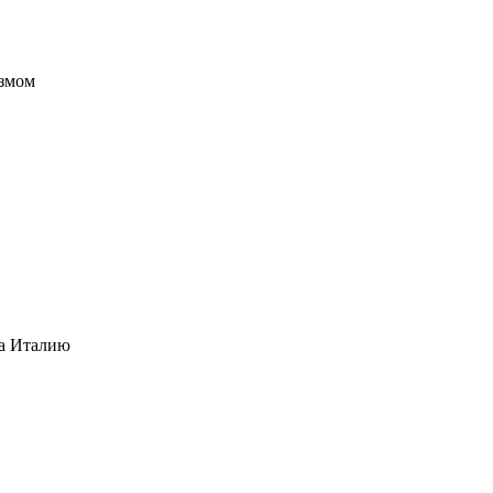
измом
на Италию