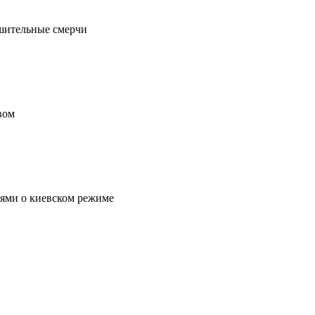
ушительные смерчи
вом
тями о киевском режиме