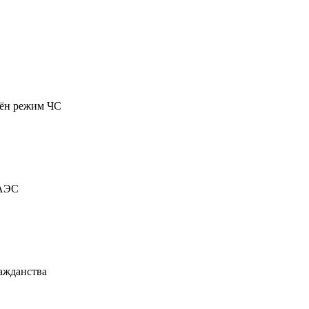
дён режим ЧС
 АЭС
ажданства