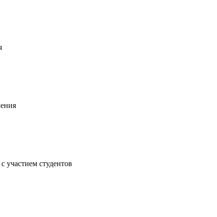
я
ления
с участием студентов