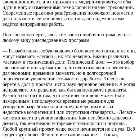
эволюционируют, и их приходится модернизировать, чтобы
идти в ногу с изменениями технологий и бизнес-требований.
Современные практики развёртывания позволяют незаметно
для пользователей обновлять системы, но под «капотом»
ведётся непрерывная работа.
По словам эксперта, «легаси» часто ошибочно применяют к
любому виду унаследованных программ:
— Разработчики любую кодовую базу, которую писали не они,
могут называть «легаси», но это неверно. Важно различать
«легаси» и технический долг. Технический долг — это выбор,
сделанный в пользу быстрого, но неоптимального решения
для экономии времени в моменте, но в долгосрочной
перспективе увеличение стоимости доработок. То есть вы
берете в долг у проекта, используя черновое решение. А когда
исправляете это решение, как бы выплачиваете проценты.
Разница состоит в том, что технический долг может быть
намеренным, используются временные решения для
ускорения разработки или непреднамеренным из-за
недостатка компетенций или отсутствия стандартов. «Легаси»
же возникает на уровне инфляции. Как неизбежно дешевеют
деньги, так неизбежно устаревают технологии и подходы.
Любой крупный проект, чаще всего начинается не с нуля. Веб
существует более 30 лет, и все самое важное — банки,