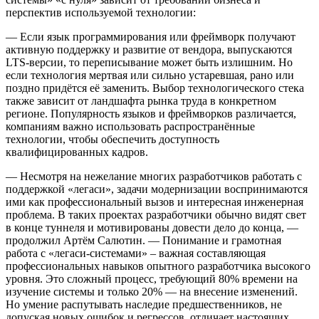
перспектив используемой технологии:
— Если язык программирования или фреймворк получают
активную поддержку и развитие от вендора, выпускаются
LTS-версии, то переписывание может быть излишним. Но
если технология мертвая или сильно устаревшая, рано или
поздно придётся её заменить. Выбор технологического стека
также зависит от ландшафта рынка труда в конкретном
регионе. Популярность языков и фреймворков различается,
компаниям важно использовать распространённые
технологии, чтобы обеспечить доступность
квалифицированных кадров.
— Несмотря на нежелание многих разработчиков работать с
поддержкой «легаси», задачи модернизации воспринимаются
ими как профессиональный вызов и интересная инженерная
проблема. В таких проектах разработчики обычно видят свет
в конце туннеля и мотивированы довести дело до конца, —
продолжил Артём Салютин. — Понимание и грамотная
работа с «легаси-системами» – важная составляющая
профессиональных навыков опытного разработчика высокого
уровня. Это сложный процесс, требующий 80% времени на
изучение системы и только 20% — на внесение изменений.
Но умение распутывать наследие предшественников, не
допуская новых ошибок и регрессов, отличает настоящих