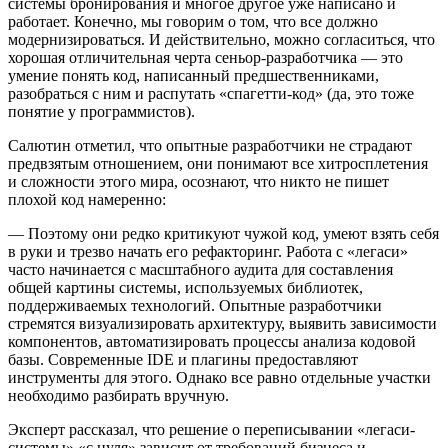
системы бронирования и многое другое уже написано и
работает. Конечно, мы говорим о том, что все должно
модернизироваться. И действительно, можно согласиться, что
хорошая отличительная черта сеньор-разработчика — это
умение понять код, написанный предшественниками,
разобраться с ним и распутать «спагетти-код» (да, это тоже
понятие у программистов).
Салютин отметил, что опытные разработчики не страдают
предвзятым отношением, они понимают все хитросплетения
и сложности этого мира, осознают, что никто не пишет
плохой код намеренно:
— Поэтому они редко критикуют чужой код, умеют взять себя
в руки и трезво начать его рефакторинг. Работа с «легаси»
часто начинается с масштабного аудита для составления
общей картины системы, используемых библиотек,
поддерживаемых технологий. Опытные разработчики
стремятся визуализировать архитектуру, выявить зависимости
компонентов, автоматизировать процессы анализа кодовой
базы. Современные IDE и плагины предоставляют
инструменты для этого. Однако все равно отдельные участки
необходимо разбирать вручную.
Эксперт рассказал, что решение о переписывании «легаси-
системы» «с нуля» зависит от требований бизнеса и